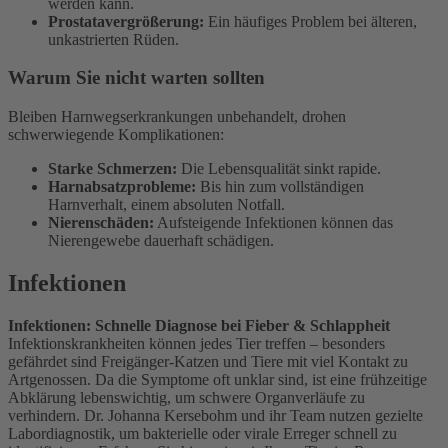
werden kann.
Prostatavergrößerung:
Ein häufiges Problem bei älteren,
unkastrierten Rüden.
Warum Sie nicht warten sollten
Bleiben Harnwegserkrankungen unbehandelt, drohen
schwerwiegende Komplikationen:
Starke Schmerzen:
Die Lebensqualität sinkt rapide.
Harnabsatzprobleme:
Bis hin zum vollständigen
Harnverhalt, einem absoluten Notfall.
Nierenschäden:
Aufsteigende Infektionen können das
Nierengewebe dauerhaft schädigen.
Infektionen
Infektionen: Schnelle Diagnose bei Fieber & Schlappheit
Infektionskrankheiten können jedes Tier treffen – besonders
gefährdet sind Freigänger-Katzen und Tiere mit viel Kontakt zu
Artgenossen. Da die Symptome oft unklar sind, ist eine frühzeitige
Abklärung lebenswichtig, um schwere Organverläufe zu
verhindern. Dr. Johanna Kersebohm und ihr Team nutzen gezielte
Labordiagnostik, um bakterielle oder virale Erreger schnell zu