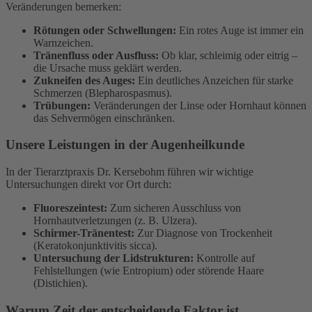
Veränderungen bemerken:
Rötungen oder Schwellungen:
Ein rotes Auge ist immer ein
Warnzeichen.
Tränenfluss oder Ausfluss:
Ob klar, schleimig oder eitrig –
die Ursache muss geklärt werden.
Zukneifen des Auges:
Ein deutliches Anzeichen für starke
Schmerzen (Blepharospasmus).
Trübungen:
Veränderungen der Linse oder Hornhaut können
das Sehvermögen einschränken.
Unsere Leistungen in der Augenheilkunde
In der Tierarztpraxis Dr. Kersebohm führen wir wichtige
Untersuchungen direkt vor Ort durch:
Fluoreszeintest:
Zum sicheren Ausschluss von
Hornhautverletzungen (z. B. Ulzera).
Schirmer-Tränentest:
Zur Diagnose von Trockenheit
(Keratokonjunktivitis sicca).
Untersuchung der Lidstrukturen:
Kontrolle auf
Fehlstellungen (wie Entropium) oder störende Haare
(Distichien).
Warum Zeit der entscheidende Faktor ist