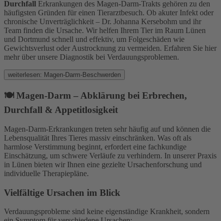
Durchfall
Erkrankungen des Magen-Darm-Trakts gehören zu den
häufigsten Gründen für einen Tierarztbesuch. Ob akuter Infekt oder
chronische Unverträglichkeit – Dr. Johanna Kersebohm und ihr
Team finden die Ursache. Wir helfen Ihrem Tier im Raum Lünen
und Dortmund schnell und effektiv, um Folgeschäden wie
Gewichtsverlust oder Austrocknung zu vermeiden. Erfahren Sie hier
mehr über unsere Diagnostik bei Verdauungsproblemen.
weiterlesen: Magen-Darm-Beschwerden
🍽️ Magen-Darm – Abklärung bei Erbrechen,
Durchfall & Appetitlosigkeit
Magen-Darm-Erkrankungen treten sehr häufig auf und können die
Lebensqualität Ihres Tieres massiv einschränken. Was oft als
harmlose Verstimmung beginnt, erfordert eine fachkundige
Einschätzung, um schwere Verläufe zu verhindern. In unserer Praxis
in Lünen bieten wir Ihnen eine gezielte Ursachenforschung und
individuelle Therapiepläne.
Vielfältige Ursachen im Blick
Verdauungsprobleme sind keine eigenständige Krankheit, sondern
ein Symptom für verschiedene Ursachen: